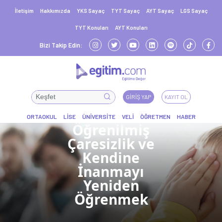
İletişim
Hakkımızda
YKS Sayaç
TYT Sayaç
AYT Sayaç
LGS Sayaç
TYT Konuları
AYT Konuları
Bizi Takip Edin:
GIRIŞ YAP
KAYIT OL
Öğrenilmiş
Çaresizlik ve
Kendine
İnanmayı
Yeniden
Öğrenmek