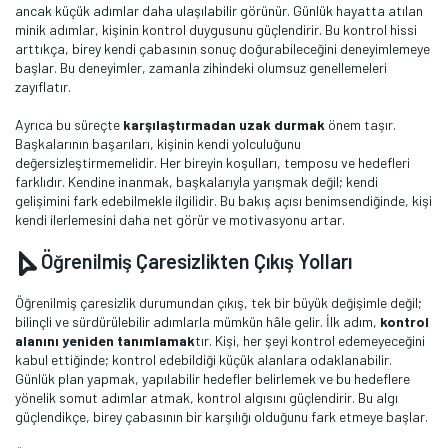
ancak küçük adımlar daha ulaşılabilir görünür. Günlük hayatta atılan
minik adımlar, kişinin kontrol duygusunu güçlendirir. Bu kontrol hissi
arttıkça, birey kendi çabasının sonuç doğurabileceğini deneyimlemeye
başlar. Bu deneyimler, zamanla zihindeki olumsuz genellemeleri
zayıflatır.
Ayrıca bu süreçte
karşılaştırmadan uzak durmak
önem taşır.
Başkalarının başarıları, kişinin kendi yolculuğunu
değersizleştirmemelidir. Her bireyin koşulları, temposu ve hedefleri
farklıdır. Kendine inanmak, başkalarıyla yarışmak değil; kendi
gelişimini fark edebilmekle ilgilidir. Bu bakış açısı benimsendiğinde, kişi
kendi ilerlemesini daha net görür ve motivasyonu artar.
Öğrenilmiş Çaresizlikten Çıkış Yolları
Öğrenilmiş çaresizlik durumundan çıkış, tek bir büyük değişimle değil;
bilinçli ve sürdürülebilir adımlarla mümkün hâle gelir. İlk adım,
kontrol
alanını yeniden tanımlamak
tır. Kişi, her şeyi kontrol edemeyeceğini
kabul ettiğinde; kontrol edebildiği küçük alanlara odaklanabilir.
Günlük plan yapmak, yapılabilir hedefler belirlemek ve bu hedeflere
yönelik somut adımlar atmak, kontrol algısını güçlendirir. Bu algı
güçlendikçe, birey çabasının bir karşılığı olduğunu fark etmeye başlar.