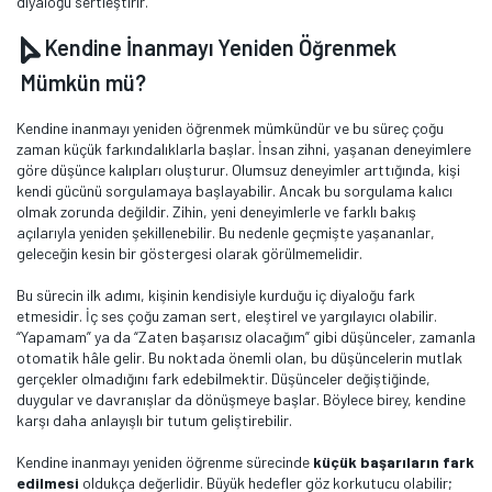
diyaloğu sertleştirir.
Kendine İnanmayı Yeniden Öğrenmek
Mümkün mü?
Kendine inanmayı yeniden öğrenmek mümkündür ve bu süreç çoğu
zaman küçük farkındalıklarla başlar. İnsan zihni, yaşanan deneyimlere
göre düşünce kalıpları oluşturur. Olumsuz deneyimler arttığında, kişi
kendi gücünü sorgulamaya başlayabilir. Ancak bu sorgulama kalıcı
olmak zorunda değildir. Zihin, yeni deneyimlerle ve farklı bakış
açılarıyla yeniden şekillenebilir. Bu nedenle geçmişte yaşananlar,
geleceğin kesin bir göstergesi olarak görülmemelidir.
Bu sürecin ilk adımı, kişinin kendisiyle kurduğu iç diyaloğu fark
etmesidir. İç ses çoğu zaman sert, eleştirel ve yargılayıcı olabilir.
“Yapamam” ya da “Zaten başarısız olacağım” gibi düşünceler, zamanla
otomatik hâle gelir. Bu noktada önemli olan, bu düşüncelerin mutlak
gerçekler olmadığını fark edebilmektir. Düşünceler değiştiğinde,
duygular ve davranışlar da dönüşmeye başlar. Böylece birey, kendine
karşı daha anlayışlı bir tutum geliştirebilir.
Kendine inanmayı yeniden öğrenme sürecinde
küçük başarıların fark
edilmesi
oldukça değerlidir. Büyük hedefler göz korkutucu olabilir;