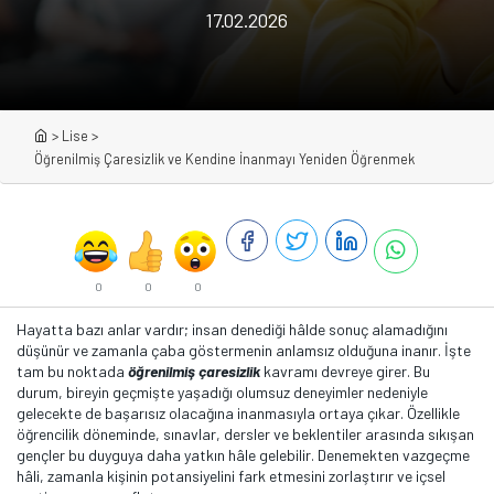
17.02.2026
>
Lise
>
Öğrenilmiş Çaresizlik ve Kendine İnanmayı Yeniden Öğrenmek
0
0
0
Hayatta bazı anlar vardır; insan denediği hâlde sonuç alamadığını
düşünür ve zamanla çaba göstermenin anlamsız olduğuna inanır. İşte
tam bu noktada
öğrenilmiş çaresizlik
kavramı devreye girer. Bu
durum, bireyin geçmişte yaşadığı olumsuz deneyimler nedeniyle
gelecekte de başarısız olacağına inanmasıyla ortaya çıkar. Özellikle
öğrencilik döneminde, sınavlar, dersler ve beklentiler arasında sıkışan
gençler bu duyguya daha yatkın hâle gelebilir. Denemekten vazgeçme
hâli, zamanla kişinin potansiyelini fark etmesini zorlaştırır ve içsel