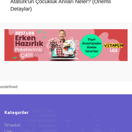
Atatürk'ün Çocukluk Anıları Neler? (Önemli
Detaylar)
undefined
Kategoriler
Ortaokul
Lise