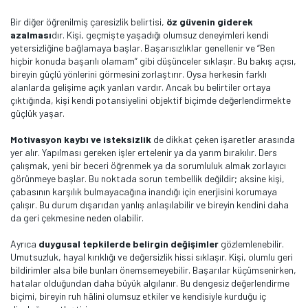
Bir diğer öğrenilmiş çaresizlik belirtisi,
öz güvenin giderek
azalması
dır. Kişi, geçmişte yaşadığı olumsuz deneyimleri kendi
yetersizliğine bağlamaya başlar. Başarısızlıklar genellenir ve “Ben
hiçbir konuda başarılı olamam” gibi düşünceler sıklaşır. Bu bakış açısı,
bireyin güçlü yönlerini görmesini zorlaştırır. Oysa herkesin farklı
alanlarda gelişime açık yanları vardır. Ancak bu belirtiler ortaya
çıktığında, kişi kendi potansiyelini objektif biçimde değerlendirmekte
güçlük yaşar.
Motivasyon kaybı ve isteksizlik
de dikkat çeken işaretler arasında
yer alır. Yapılması gereken işler ertelenir ya da yarım bırakılır. Ders
çalışmak, yeni bir beceri öğrenmek ya da sorumluluk almak zorlayıcı
görünmeye başlar. Bu noktada sorun tembellik değildir; aksine kişi,
çabasının karşılık bulmayacağına inandığı için enerjisini korumaya
çalışır. Bu durum dışarıdan yanlış anlaşılabilir ve bireyin kendini daha
da geri çekmesine neden olabilir.
Ayrıca
duygusal tepkilerde belirgin değişimler
gözlemlenebilir.
Umutsuzluk, hayal kırıklığı ve değersizlik hissi sıklaşır. Kişi, olumlu geri
bildirimler alsa bile bunları önemsemeyebilir. Başarılar küçümsenirken,
hatalar olduğundan daha büyük algılanır. Bu dengesiz değerlendirme
biçimi, bireyin ruh hâlini olumsuz etkiler ve kendisiyle kurduğu iç