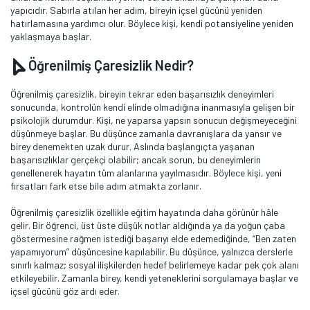
yapıcıdır. Sabırla atılan her adım, bireyin içsel gücünü yeniden
hatırlamasına yardımcı olur. Böylece kişi, kendi potansiyeline yeniden
yaklaşmaya başlar.
Öğrenilmiş Çaresizlik Nedir?
Öğrenilmiş çaresizlik, bireyin tekrar eden başarısızlık deneyimleri
sonucunda, kontrolün kendi elinde olmadığına inanmasıyla gelişen bir
psikolojik durumdur. Kişi, ne yaparsa yapsın sonucun değişmeyeceğini
düşünmeye başlar. Bu düşünce zamanla davranışlara da yansır ve
birey denemekten uzak durur. Aslında başlangıçta yaşanan
başarısızlıklar gerçekçi olabilir; ancak sorun, bu deneyimlerin
genellenerek hayatın tüm alanlarına yayılmasıdır. Böylece kişi, yeni
fırsatları fark etse bile adım atmakta zorlanır.
Öğrenilmiş çaresizlik özellikle eğitim hayatında daha görünür hâle
gelir. Bir öğrenci, üst üste düşük notlar aldığında ya da yoğun çaba
göstermesine rağmen istediği başarıyı elde edemediğinde, “Ben zaten
yapamıyorum” düşüncesine kapılabilir. Bu düşünce, yalnızca derslerle
sınırlı kalmaz; sosyal ilişkilerden hedef belirlemeye kadar pek çok alanı
etkileyebilir. Zamanla birey, kendi yeteneklerini sorgulamaya başlar ve
içsel gücünü göz ardı eder.