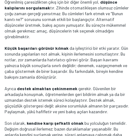
Öğrenilmiş çaresizlikten çıkış için bir diğer önemli yol,
düşünce
kalıplarını sorgulamak
tır. Zihinde otomatikleşen olumsuz cümleler
çoğu zaman gerçeği yansıtmaz. Bu cümleleri fark etmek ve “Bunun
kanıtı ne?” sorusunu sormak etkili bir başlangıçtır. Alternatif
düşünceler üretmek, bakış açısını yumuşatır. Bu süreçte mükemmel
olmak gerekmez; amaç, düşüncelerin tek seçenek olmadığını
görebilmektir.
Küçük başarıları görünür kılmak
da iyileştirici bir etki yaratır. Gün
sonunda yapılanları not almak, kişinin ilerlemesini somutlaştırır. Bu
notlar, zor zamanlarda hatırlatıcı görevi görür. Başarı kavramı
yalnızca büyük sonuçlarla sınırlı değildir; denemek, vazgeçmemek ve
çaba göstermek de birer başarıdır. Bu farkındalık, bireyin kendine
bakışını zamanla dönüştürür.
Ayrıca
destek almaktan çekinmemek
gerekir. Güvenilen bir
arkadaşla konuşmak, öğretmenlerden geri bildirim almak ya da bir
uzmandan destek istemek süreci kolaylaştırır. Destek almak,
güçsüzlük göstergesi değil; aksine sorumluluk almanın bir parçasıdır.
Paylaşmak, yükü hafifletir ve yeni bakış açıları kazandırır.
Son olarak,
kendine karşı şefkatli olmak
bu yolculuğun temelidir.
Değişim doğrusal ilerlemez; bazen duraklamalar yaşanabilir. Bu
anlarda kendini suçlamak yerine, süreci anlamaya çalışmak daha