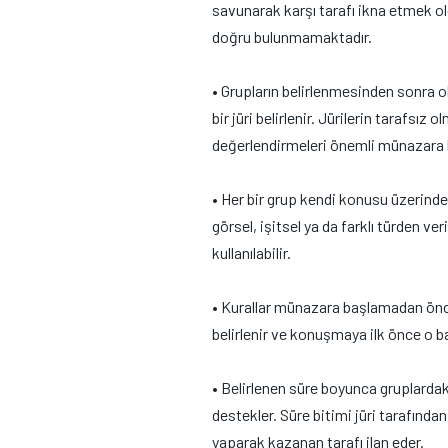
savunarak karşı tarafı ikna etmek old
doğru bulunmamaktadır.
• Grupların belirlenmesinden sonra o
bir jüri belirlenir. Jürilerin tarafsı
değerlendirmeleri önemli münazara ku
• Her bir grup kendi konusu üzerind
görsel, işitsel ya da farklı türden ve
kullanılabilir.
• Kurallar münazara başlamadan önce 
belirlenir ve konuşmaya ilk önce o ba
• Belirlenen süre boyunca gruplardak
destekler. Süre bitimi jüri tarafından 
yaparak kazanan tarafı ilan eder.