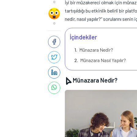
İyi bir müzakereci olmak için münazar
0
tartışıldığı bu etkinlik belirli bir pl
nedir, nasıl yapılır?” sorularını senin i
0
İçindekiler
Münazara Nedir?
Münazara Nasıl Yapılır?
Münazara Nedir?