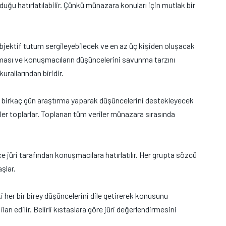
uğu hatırlatılabilir. Çünkü münazara konuları için mutlak bir
bjektif tutum sergileyebilecek ve en az üç kişiden oluşacak
z olması ve konuşmacıların düşüncelerini savunma tarzını
rallarından biridir.
e birkaç gün araştırma yaparak düşüncelerini destekleyecek
riler toplarlar. Toplanan tüm veriler münazara sırasında
jüri tarafından konuşmacılara hatırlatılır. Her grupta sözcü
şlar.
i her bir birey düşüncelerini dile getirerek konusunu
ilan edilir. Belirli kıstaslara göre jüri değerlendirmesini