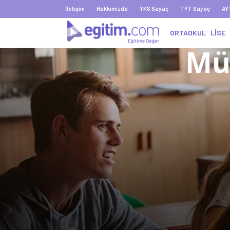
İletişim
Hakkımızda
YKS Sayaç
TYT Sayaç
AY
ORTAOKUL
LİSE
Mü