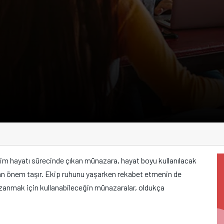
itim hayatı sürecinde çıkan münazara, hayat boyu kullanılacak
an önem taşır. Ekip ruhunu yaşarken rekabet etmenin de
 kazanmak için kullanabileceğin münazaralar, oldukça