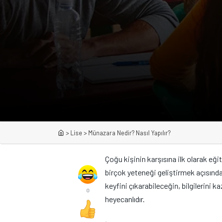
>
Lise
>
Münazara Nedir? Nasıl Yapılır?
Çoğu kişinin karşısına ilk olarak eğ
birçok yeteneği geliştirmek açısınd
keyfini çıkarabileceğin, bilgilerini
0
heyecanlıdır.