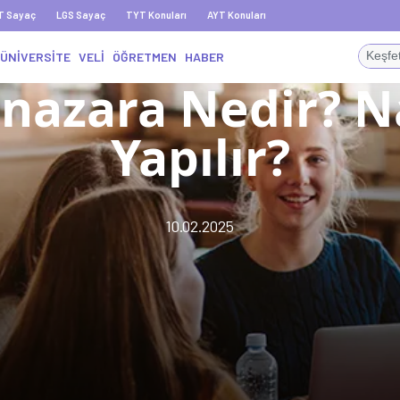
T Sayaç
LGS Sayaç
TYT Konuları
AYT Konuları
ÜNİVERSİTE
VELİ
ÖĞRETMEN
HABER
nazara Nedir? Na
Yapılır?
10.02.2025