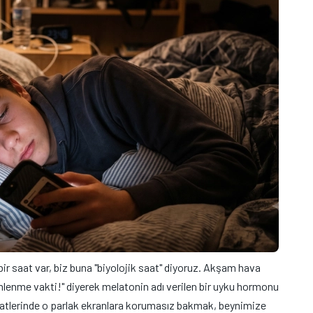
r saat var, biz buna "biyolojik saat" diyoruz. Akşam hava
inlenme vakti!" diyerek melatonin adı verilen bir uyku hormonu
atlerinde o parlak ekranlara korumasız bakmak, beynimize