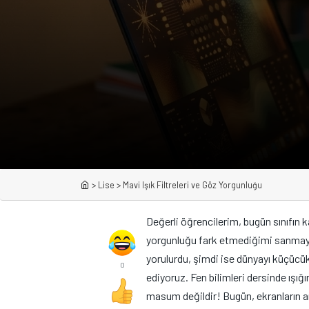
>
Lise
>
Mavi Işık Filtreleri ve Göz Yorgunluğu
Değerli öğrencilerim, bugün sınıfın 
yorgunluğu fark etmediğimi sanma
yorulurdu, şimdi ise dünyayı küçücü
0
ediyoruz. Fen bilimleri dersinde ışığın
masum değildir! Bugün, ekranların a