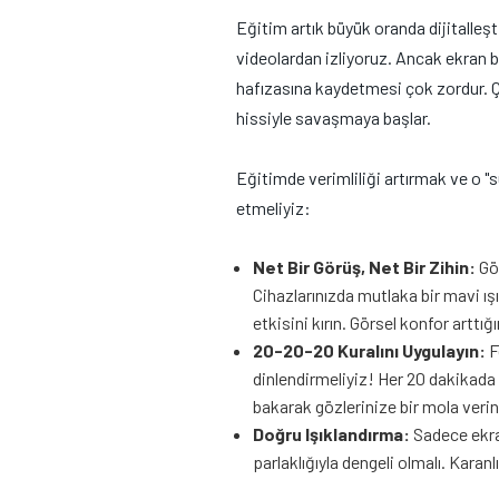
Eğitim artık büyük oranda dijitalleşt
videolardan izliyoruz. Ancak ekran ba
hafızasına kaydetmesi çok zordur. Ç
hissiyle savaşmaya başlar.
Eğitimde verimliliği artırmak ve o 
etmeliyiz:
Net Bir Görüş, Net Bir Zihin:
Göz
Cihazlarınızda mutlaka bir mavi ışı
etkisini kırın. Görsel konfor arttı
20-20-20 Kuralını Uygulayın:
F
dinlendirmeliyiz! Her 20 dakikada 
bakarak gözlerinize bir mola verin
Doğru Işıklandırma:
Sadece ekran
parlaklığıyla dengeli olmalı. Karan