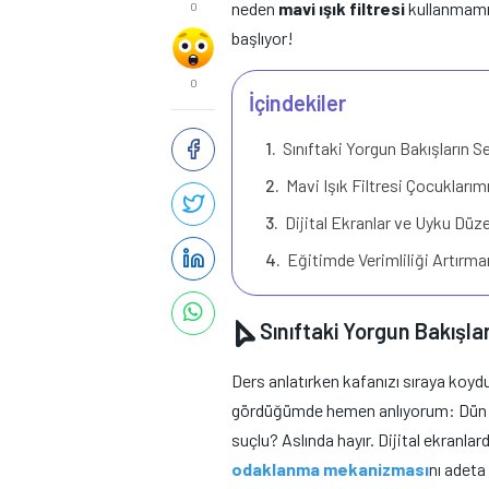
neden
mavi ışık filtresi
kullanmamız
0
başlıyor!
0
İçindekiler
Sınıftaki Yorgun Bakışların 
Mavi Işık Filtresi Çocuklarım
Dijital Ekranlar ve Uyku Düz
Eğitimde Verimliliği Artırma
Sınıftaki Yorgun Bakışla
Ders anlatırken kafanızı sıraya koy
gördüğümde hemen anlıyorum: Dün g
suçlu? Aslında hayır. Dijital ekranla
odaklanma mekanizmas
ı
nı adeta