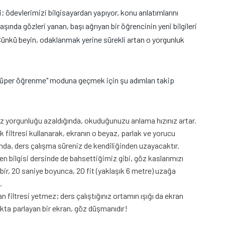
i; ödevlerimizi bilgisayardan yapıyor, konu anlatımlarını
şında gözleri yanan, başı ağrıyan bir öğrencinin yeni bilgileri
ünkü beyin, odaklanmak yerine sürekli artan o yorgunluk
"süper öğrenme" moduna geçmek için şu adımları takip
 yorgunluğu azaldığında, okuduğunuzu anlama hızınız artar.
k filtresi kullanarak, ekranın o beyaz, parlak ve yorucu
ğında, ders çalışma süreniz de kendiliğinden uzayacaktır.
en bilgisi dersinde de bahsettiğimiz gibi, göz kaslarımızı
bir, 20 saniye boyunca, 20 fit (yaklaşık 6 metre) uzağa
.
 filtresi yetmez; ders çalıştığınız ortamın ışığı da ekran
lıkta parlayan bir ekran, göz düşmanıdır!