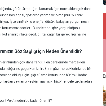
dığında, görüntü netliğini korumak için normalden çok daha
onunda baş ağrısı, gözlerde yanma ve o meşhur "bulanık
iyor. İşte sınıftaki o enerjisi düşük, bakışları yorgun neslin
en korumasız saatler! Bu noktada, göz yorgunluğunu
kullanımı bir lüks değil, dijital çağın bir gerekliliği haline
arımızın Göz Sağlığı İçin Neden Önemlidir?
inlerinkinden çok daha farklı! Fen derslerinde mercekleri
dan diğerine geçerken kırılır. Sizin göz mercekleriniz ise bir
masında olduğu için ışığı süzme konusunda bizimki kadar
E
efonlardan yayılan o keskin mavi ışık, hiçbir engele takılmadan
riyor! Peki, neden bu kadar önemli?