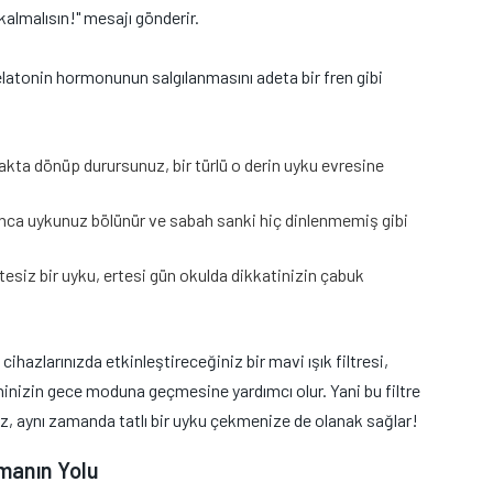
 kalmalısın!" mesajı gönderir.
elatonin hormonunun salgılanmasını adeta bir fren gibi
kta dönüp durursunuz, bir türlü o derin uyku evresine
ca uykunuz bölünür ve sabah sanki hiç dinlenmemiş gibi
tesiz bir uyku, ertesi gün okulda dikkatinizin çabuk
hazlarınızda etkinleştireceğiniz bir mavi ışık filtresi,
yninizin gece moduna geçmesine yardımcı olur. Yani bu filtre
, aynı zamanda tatlı bir uyku çekmenize de olanak sağlar!
rmanın Yolu