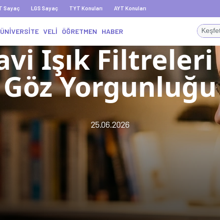
T Sayaç
LGS Sayaç
TYT Konuları
AYT Konuları
ÜNİVERSİTE
VELİ
ÖĞRETMEN
HABER
vi Işık Filtreleri
Göz Yorgunluğu
25.06.2026