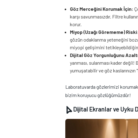
Göz Merceğini Korumak İçin:
Ç
karşı savunmasızdır. Filtre kullanım
korur.
Miyop (Uzağı Görememe) Riski
gözün odaklanma yeteneğini bozabi
miyopi gelişimini tetikleyebildiğin
Dijital Göz Yorgunluğunu Azal
yanması, sulanması kader değil! Bi
yumuşatabilir ve göz kaslarınızın
Laboratuvarda gözlerimizi korumak iç
bizim koruyucu gözlüğümüzdür!
Dijital Ekranlar ve Uyku 