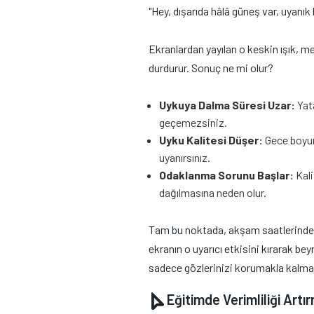
"Hey, dışarıda hâlâ güneş var, uyanık
Ekranlardan yayılan o keskin ışık, m
durdurur. Sonuç ne mi olur?
Uykuya Dalma Süresi Uzar:
Yata
geçemezsiniz.
Uyku Kalitesi Düşer:
Gece boyun
uyanırsınız.
Odaklanma Sorunu Başlar:
Kali
dağılmasına neden olur.
Tam bu noktada, akşam saatlerinde ci
ekranın o uyarıcı etkisini kırarak be
sadece gözlerinizi korumakla kalmaz
Eğitimde Verimliliği Artı