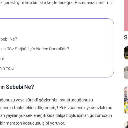
 gerektiğini hep birlikte keşfedeceğiz. Hazırsanız, dersimiz
S
Sebebi Ne?
ızın Göz Sağlığı İçin Neden Önemlidir?
eni
nın Yolu
rın Sebebi Ne?
duğunuzu veya sürekli gözlerinizi ovuşturduğunuzu
ece o tablet elden düşmemiş! Peki, sadece uykusuzluk mu
rdan yayılan yüksek enerjili kısa dalga boylu ışınlar, gözümüzün
 bir maraton koşucusu gibi yoruyor.