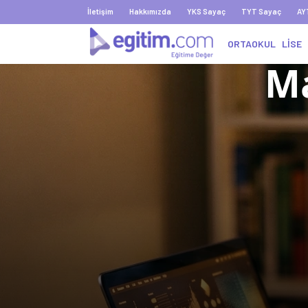
İletişim
Hakkımızda
YKS Sayaç
TYT Sayaç
AY
ORTAOKUL
LİSE
Ma