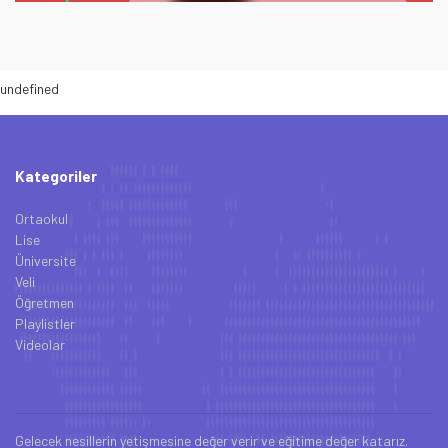
undefined
Kategoriler
Ortaokul
Lise
Üniversite
Veli
Öğretmen
Playlistler
Videolar
Gelecek nesillerin yetişmesine değer verir ve eğitime değer katarız.