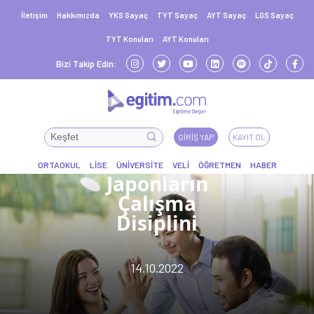
İletişim
Hakkımızda
YKS Sayaç
TYT Sayaç
AYT Sayaç
LGS Sayaç
TYT Konuları
AYT Konuları
Bizi Takip Edin:
GIRIŞ YAP
KAYIT OL
Japonların
Çalışma
Disiplini
14.10.2022