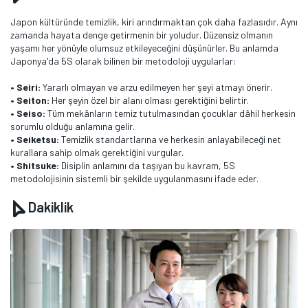
Japon kültüründe temizlik, kiri arındırmaktan çok daha fazlasıdır. Aynı
zamanda hayata denge getirmenin bir yoludur. Düzensiz olmanın
yaşamı her yönüyle olumsuz etkileyeceğini düşünürler. Bu anlamda
Japonya'da 5S olarak bilinen bir metodoloji uygularlar:
• Seiri:
Yararlı olmayan ve arzu edilmeyen her şeyi atmayı önerir.
• Seiton:
Her şeyin özel bir alanı olması gerektiğini belirtir.
• Seiso:
Tüm mekânların temiz tutulmasından çocuklar dâhil herkesin
sorumlu olduğu anlamına gelir.
• Seiketsu:
Temizlik standartlarına ve herkesin anlayabileceği net
kurallara sahip olmak gerektiğini vurgular.
• Shitsuke:
Disiplin anlamını da taşıyan bu kavram, 5S
metodolojisinin sistemli bir şekilde uygulanmasını ifade eder.
Dakiklik