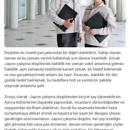
Disiplinin en önemli parçalarından bir diğeri dakikliktir. Sahip olunan
zaman ve bu zamanı verimli kullanmak son derece önemlidir. Ancak
Japon çalışma disiplininde dakiklik her zaman vakit anlamına gelmez.
Dakiklik, aynı zamanda hedefinde kararlı olmak, bir hedef belirlemek
ve onu gerçekleştirmek anlamı da taşır. Kısacası, dakiklik; bir dizi
günlük hedef belirlemek, bu hedeflere hızlı ve verimli bir şekilde
ulaşmak anlamına gelir.
Sonuç olarak, Japon çalışma disiplininden birçok şey öğrenebilirsin.
Ayrıca kültürlerinin dayanıklı yapısından, insanların dürüstlüğünden ve
saygısından da ilham alabilirsin. Ancak bu aşamada kendini fazla
zorlamamaya dikkat etmeli ve hayatta her şeyin bir dengesi olması
gerektiğini unutmamalısın. Japon çalışma disiplini, her şey istediğin
gibi gitmese bile sana pes etmemen, devam etmen gerektiğini söyler.
Hedefe giden yolda karşına çıkan tüm zorlukları, bir öğrenme ve