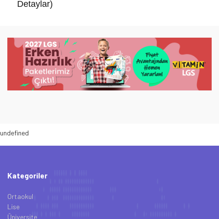
Detaylar)
undefined
Kategoriler
Ortaokul
Lise
Üniversite