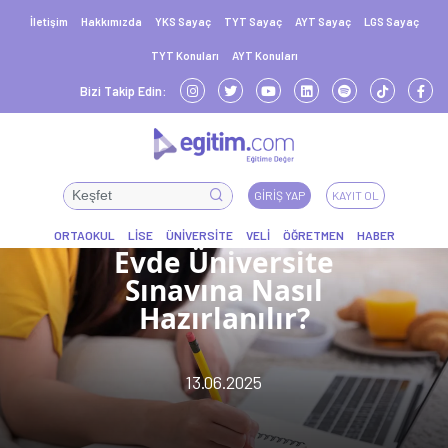
İletişim
Hakkımızda
YKS Sayaç
TYT Sayaç
AYT Sayaç
LGS Sayaç
TYT Konuları
AYT Konuları
Bizi Takip Edin:
GIRIŞ YAP
KAYIT OL
Evde Üniversite
Sınavına Nasıl
Hazırlanılır?
13.06.2025