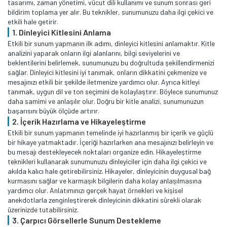
tasarımı, zaman yönetimi, vücut dili kullanımı ve sunum sonrası geri
bildirim toplama yer alır. Bu teknikler, sunumunuzu daha ilgi çekici ve
etkili hale getirir.
1. Dinleyici Kitlesini Anlama
Etkili bir sunum yapmanın ilk adımı, dinleyici kitlesini anlamaktır. Kitle
analizini yaparak onların ilgi alanlarını, bilgi seviyelerini ve
beklentilerini belirlemek, sunumunuzu bu doğrultuda şekillendirmenizi
sağlar. Dinleyici kitlesini iyi tanımak, onların dikkatini çekmenize ve
mesajınızı etkili bir şekilde iletmenize yardımcı olur. Ayrıca kitleyi
tanımak, uygun dil ve ton seçimini de kolaylaştırır. Böylece sunumunuz
daha samimi ve anlaşılır olur. Doğru bir kitle analizi, sunumunuzun
başarısını büyük ölçüde artırır.
2. İçerik Hazırlama ve Hikayeleştirme
Etkili bir sunum yapmanın temelinde iyi hazırlanmış bir içerik ve güçlü
bir hikaye yatmaktadır. İçeriği hazırlarken ana mesajınızı belirleyin ve
bu mesajı destekleyecek noktaları organize edin. Hikayeleştirme
teknikleri kullanarak sunumunuzu dinleyiciler için daha ilgi çekici ve
akılda kalıcı hale getirebilirsiniz. Hikayeler, dinleyicinin duygusal bağ
kurmasını sağlar ve karmaşık bilgilerin daha kolay anlaşılmasına
yardımcı olur. Anlatımınızı gerçek hayat örnekleri ve kişisel
anekdotlarla zenginleştirerek dinleyicinin dikkatini sürekli olarak
üzerinizde tutabilirsiniz.
3. Çarpıcı Görsellerle Sunum Destekleme