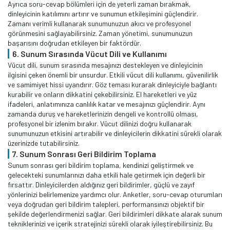
Ayrıca soru-cevap bölümleri için de yeterli zaman bırakmak,
dinleyicinin katılımını artırır ve sunumun etkileşimini güçlendirir.
Zamanı verimli kullanarak sunumunuzun akıcı ve profesyonel
görünmesini sağlayabilirsiniz. Zaman yönetimi, sunumunuzun
başarısını doğrudan etkileyen bir faktördür.
6. Sunum Sırasında Vücut Dili ve Kullanımı
Vücut dili, sunum sırasında mesajınızı destekleyen ve dinleyicinin
ilgisini çeken önemli bir unsurdur. Etkili vücut dili kullanımı, güvenilirlik
ve samimiyet hissi uyandırır. Göz teması kurarak dinleyiciyle bağlantı
kurabilir ve onların dikkatini çekebilirsiniz. El hareketleri ve yüz
ifadeleri, anlatımınıza canlılık katar ve mesajınızı güçlendirir. Aynı
zamanda duruş ve hareketlerinizin dengeli ve kontrollü olması,
profesyonel bir izlenim bırakır. Vücut dilinizi doğru kullanarak
sunumunuzun etkisini artırabilir ve dinleyicilerin dikkatini sürekli olarak
üzerinizde tutabilirsiniz.
7. Sunum Sonrası Geri Bildirim Toplama
Sunum sonrası geri bildirim toplama, kendinizi geliştirmek ve
gelecekteki sunumlarınızı daha etkili hale getirmek için değerli bir
fırsattır. Dinleyicilerden aldığınız geri bildirimler, güçlü ve zayıf
yönlerinizi belirlemenize yardımcı olur. Anketler, soru-cevap oturumları
veya doğrudan geri bildirim talepleri, performansınızı objektif bir
şekilde değerlendirmenizi sağlar. Geri bildirimleri dikkate alarak sunum
tekniklerinizi ve içerik stratejinizi sürekli olarak iyileştirebilirsiniz. Bu