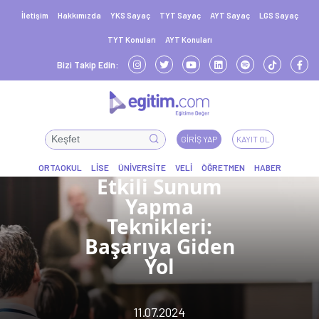
İletişim
Hakkımızda
YKS Sayaç
TYT Sayaç
AYT Sayaç
LGS Sayaç
TYT Konuları
AYT Konuları
Bizi Takip Edin:
GIRIŞ YAP
KAYIT OL
Etkili Sunum
Yapma
Teknikleri:
Başarıya Giden
Yol
11.07.2024