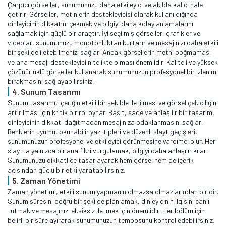
Çarpıcı görseller, sunumunuzu daha etkileyici ve akılda kalıcı hale
getirir. Görseller, metinlerin destekleyicisi olarak kullanıldığında
dinleyicinin dikkatini çekmek ve bilgiyi daha kolay anlamalarını
sağlamak için güçlü bir araçtır. İyi seçilmiş görseller, grafikler ve
videolar, sunumunuzu monotonluktan kurtarır ve mesajınızı daha etkili
bir şekilde iletebilmenizi sağlar. Ancak görsellerin metni boğmaması
ve ana mesajı destekleyici nitelikte olması önemlidir. Kaliteli ve yüksek
çözünürlüklü görseller kullanarak sunumunuzun profesyonel bir izlenim
bırakmasını sağlayabilirsiniz.
4. Sunum Tasarımı
Sunum tasarımı, içeriğin etkili bir şekilde iletilmesi ve görsel çekiciliğin
artırılması için kritik bir rol oynar. Basit, sade ve anlaşılır bir tasarım,
dinleyicinin dikkati dağıtmadan mesajınıza odaklanmasını sağlar.
Renklerin uyumu, okunabilir yazı tipleri ve düzenli slayt geçişleri,
sunumunuzun profesyonel ve etkileyici görünmesine yardımcı olur. Her
slaytta yalnızca bir ana fikri vurgulamak, bilgiyi daha anlaşılır kılar.
Sunumunuzu dikkatlice tasarlayarak hem görsel hem de içerik
açısından güçlü bir etki yaratabilirsiniz.
5. Zaman Yönetimi
Zaman yönetimi, etkili sunum yapmanın olmazsa olmazlarından biridir.
Sunum süresini doğru bir şekilde planlamak, dinleyicinin ilgisini canlı
tutmak ve mesajınızı eksiksiz iletmek için önemlidir. Her bölüm için
belirli bir süre ayırarak sunumunuzun temposunu kontrol edebilirsiniz.