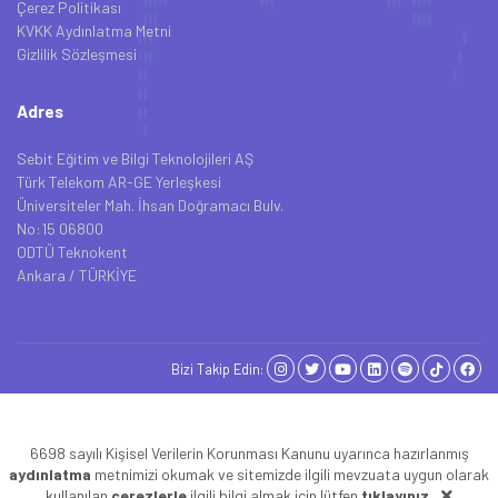
Çerez Politikası
KVKK Aydınlatma Metni
Gizlilik Sözleşmesi
Adres
Sebit Eğitim ve Bilgi Teknolojileri AŞ
Türk Telekom AR-GE Yerleşkesi
Üniversiteler Mah. İhsan Doğramacı Bulv.
No:15 06800
ODTÜ Teknokent
Ankara / TÜRKİYE
Bizi Takip Edin:
6698 sayılı Kişisel Verilerin Korunması Kanunu uyarınca hazırlanmış
aydınlatma
metnimizi okumak ve sitemizde ilgili mevzuata uygun olarak
kullanılan
çerezlerle
ilgili bilgi almak için lütfen
tıklayınız
.