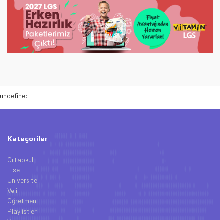
undefined
Kategoriler
Ortaokul
Lise
Üniversite
Veli
Öğretmen
Playlistler