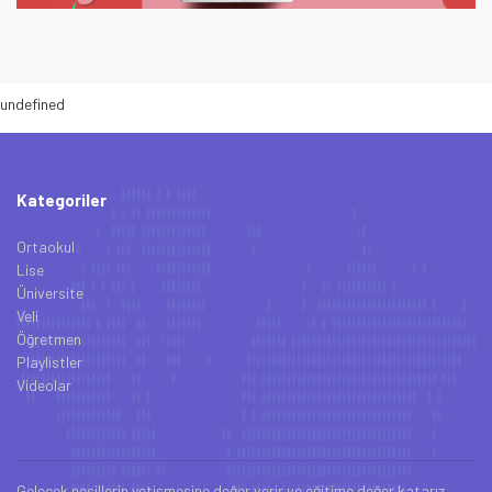
undefined
Kategoriler
Ortaokul
Lise
Üniversite
Veli
Öğretmen
Playlistler
Videolar
Gelecek nesillerin yetişmesine değer verir ve eğitime değer katarız.