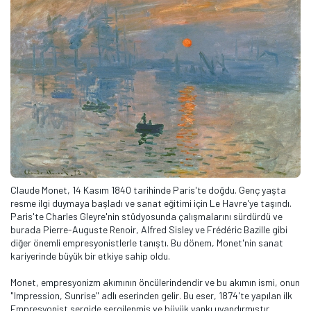
Claude Monet, 14 Kasım 1840 tarihinde Paris'te doğdu. Genç yaşta
resme ilgi duymaya başladı ve sanat eğitimi için Le Havre'ye taşındı.
Paris'te Charles Gleyre'nin stüdyosunda çalışmalarını sürdürdü ve
burada Pierre-Auguste Renoir, Alfred Sisley ve Frédéric Bazille gibi
diğer önemli empresyonistlerle tanıştı. Bu dönem, Monet'nin sanat
kariyerinde büyük bir etkiye sahip oldu.
Monet, empresyonizm akımının öncülerindendir ve bu akımın ismi, onun
"Impression, Sunrise" adlı eserinden gelir. Bu eser, 1874'te yapılan ilk
Empresyonist sergide sergilenmiş ve büyük yankı uyandırmıştır.