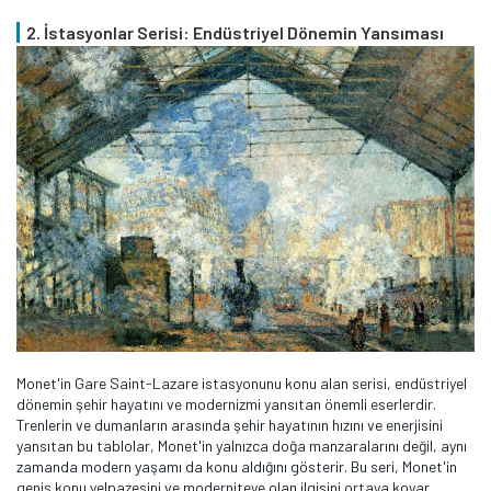
2. İstasyonlar Serisi: Endüstriyel Dönemin Yansıması
Monet'in Gare Saint-Lazare istasyonunu konu alan serisi, endüstriyel
dönemin şehir hayatını ve modernizmi yansıtan önemli eserlerdir.
Trenlerin ve dumanların arasında şehir hayatının hızını ve enerjisini
yansıtan bu tablolar, Monet'in yalnızca doğa manzaralarını değil, aynı
zamanda modern yaşamı da konu aldığını gösterir. Bu seri, Monet'in
geniş konu yelpazesini ve moderniteye olan ilgisini ortaya koyar.