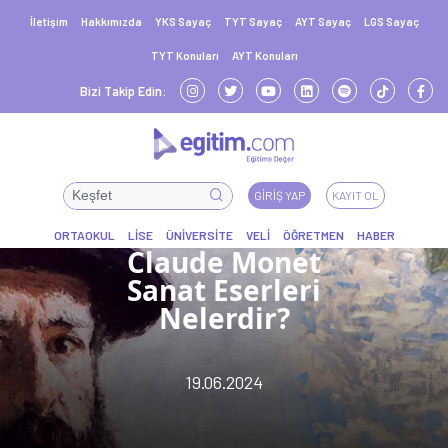
İletişim
Hakkımızda
YKS Sayaç
TYT Sayaç
AYT Sayaç
LGS Sayaç
TYT Konuları
AYT Konuları
Bizi Takip Edin:
GIRIŞ YAP
KAYIT OL
Claude Monet
Sanat Eserleri
Nelerdir?
19.06.2024