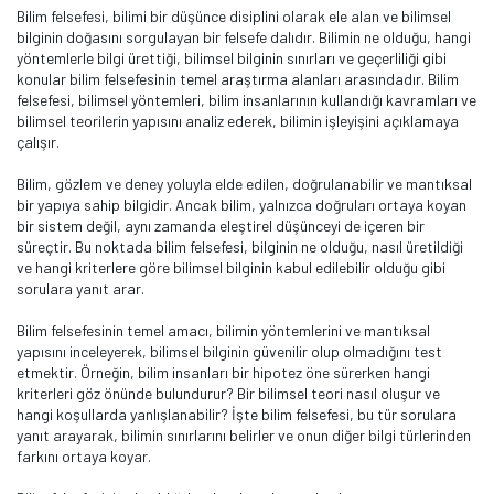
Bilim felsefesi, bilimi bir düşünce disiplini olarak ele alan ve bilimsel
bilginin doğasını sorgulayan bir felsefe dalıdır. Bilimin ne olduğu, hangi
yöntemlerle bilgi ürettiği, bilimsel bilginin sınırları ve geçerliliği gibi
konular bilim felsefesinin temel araştırma alanları arasındadır. Bilim
felsefesi, bilimsel yöntemleri, bilim insanlarının kullandığı kavramları ve
bilimsel teorilerin yapısını analiz ederek, bilimin işleyişini açıklamaya
çalışır.
Bilim, gözlem ve deney yoluyla elde edilen, doğrulanabilir ve mantıksal
bir yapıya sahip bilgidir. Ancak bilim, yalnızca doğruları ortaya koyan
bir sistem değil, aynı zamanda eleştirel düşünceyi de içeren bir
süreçtir. Bu noktada bilim felsefesi, bilginin ne olduğu, nasıl üretildiği
ve hangi kriterlere göre bilimsel bilginin kabul edilebilir olduğu gibi
sorulara yanıt arar.
Bilim felsefesinin temel amacı, bilimin yöntemlerini ve mantıksal
yapısını inceleyerek, bilimsel bilginin güvenilir olup olmadığını test
etmektir. Örneğin, bilim insanları bir hipotez öne sürerken hangi
kriterleri göz önünde bulundurur? Bir bilimsel teori nasıl oluşur ve
hangi koşullarda yanlışlanabilir? İşte bilim felsefesi, bu tür sorulara
yanıt arayarak, bilimin sınırlarını belirler ve onun diğer bilgi türlerinden
farkını ortaya koyar​.