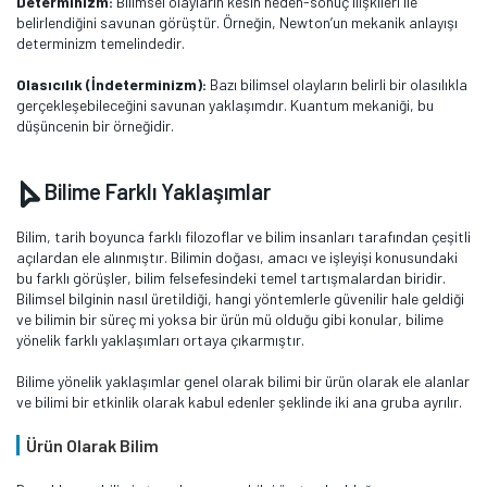
Determinizm:
Bilimsel olayların kesin neden-sonuç ilişkileri ile
belirlendiğini savunan görüştür. Örneğin, Newton’un mekanik anlayışı
determinizm temelindedir.
Olasıcılık (İndeterminizm):
Bazı bilimsel olayların belirli bir olasılıkla
gerçekleşebileceğini savunan yaklaşımdır. Kuantum mekaniği, bu
düşüncenin bir örneğidir.
Bilime Farklı Yaklaşımlar
Bilim, tarih boyunca farklı filozoflar ve bilim insanları tarafından çeşitli
açılardan ele alınmıştır. Bilimin doğası, amacı ve işleyişi konusundaki
bu farklı görüşler, bilim felsefesindeki temel tartışmalardan biridir.
Bilimsel bilginin nasıl üretildiği, hangi yöntemlerle güvenilir hale geldiği
ve bilimin bir süreç mi yoksa bir ürün mü olduğu gibi konular, bilime
yönelik farklı yaklaşımları ortaya çıkarmıştır​.
Bilime yönelik yaklaşımlar genel olarak bilimi bir ürün olarak ele alanlar
ve bilimi bir etkinlik olarak kabul edenler şeklinde iki ana gruba ayrılır.
Ürün Olarak Bilim