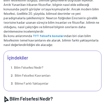
Bilim felsefesinin doğuşu, bilimsel gelişmelerle doğrudan ilişkilidir.
Antik Yunan’dan itibaren filozoflar, bilginin nasıl elde edileceği
konusunda çeşitli görüşler ortaya koymuşlardır. Ancak modern bilim
felsefesi, özellikle 20. yüzyılda, bilimsel devrimler ve yeni
paradigmalarla şekillenmiştir. Newton fiziğinden Einstein’ın görelilik
teorisine kadar uzanan süreçte bilim insanları ve filozoflar, bilimin ne
olduğunu, nasıl çalıştığını ve bilimsel bilginin sınırlarını daha
derinlemesine incelemişlerdir​.
Bu konu anlatımında
TYT felsefe konuları
ndan biri olan bilim
felsefesinin temel kavramlarını ele alarak, bilimin farklı yaklaşımlarla
nasıl değerlendirildiğini ele alacağız.
İçindekiler
Bilim Felsefesi Nedir?
Bilim Felsefesi Kavramları
Bilime Farklı Yaklaşımlar
Bilim Felsefesi Nedir?