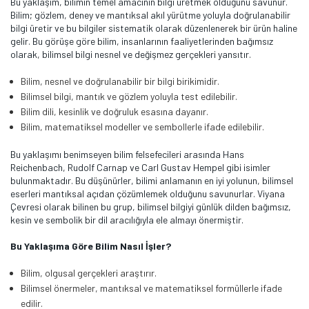
Bu yaklaşım, bilimin temel amacının bilgi üretmek olduğunu savunur.
Bilim; gözlem, deney ve mantıksal akıl yürütme yoluyla doğrulanabilir
bilgi üretir ve bu bilgiler sistematik olarak düzenlenerek bir ürün haline
gelir. Bu görüşe göre bilim, insanlarının faaliyetlerinden bağımsız
olarak, bilimsel bilgi nesnel ve değişmez gerçekleri yansıtır​.
Bilim, nesnel ve doğrulanabilir bir bilgi birikimidir.
Bilimsel bilgi, mantık ve gözlem yoluyla test edilebilir.
Bilim dili, kesinlik ve doğruluk esasına dayanır.
Bilim, matematiksel modeller ve sembollerle ifade edilebilir.
Bu yaklaşımı benimseyen bilim felsefecileri arasında Hans
Reichenbach, Rudolf Carnap ve Carl Gustav Hempel gibi isimler
bulunmaktadır. Bu düşünürler, bilimi anlamanın en iyi yolunun, bilimsel
eserleri mantıksal açıdan çözümlemek olduğunu savunurlar. Viyana
Çevresi olarak bilinen bu grup, bilimsel bilgiyi günlük dilden bağımsız,
kesin ve sembolik bir dil aracılığıyla ele almayı önermiştir​.
Bu Yaklaşıma Göre Bilim Nasıl İşler?
Bilim, olgusal gerçekleri araştırır.
Bilimsel önermeler, mantıksal ve matematiksel formüllerle ifade
edilir.