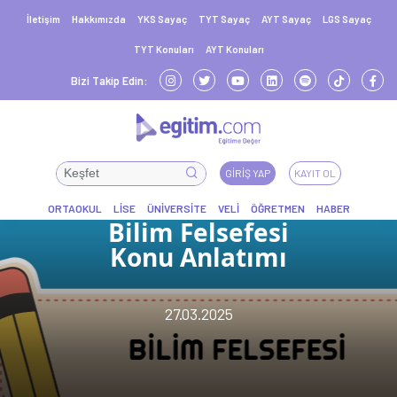
İletişim
Hakkımızda
YKS Sayaç
TYT Sayaç
AYT Sayaç
LGS Sayaç
TYT Konuları
AYT Konuları
Bizi Takip Edin:
GIRIŞ YAP
KAYIT OL
Bilim Felsefesi
Konu Anlatımı
27.03.2025