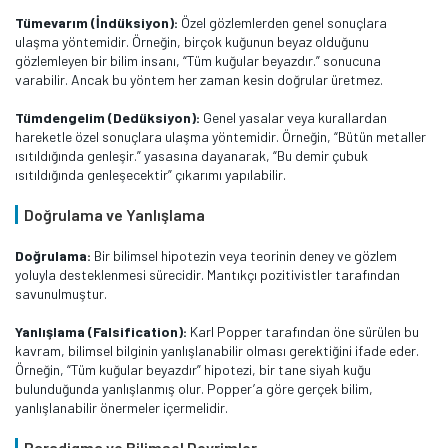
Tümevarım (İndüksiyon):
Özel gözlemlerden genel sonuçlara
ulaşma yöntemidir. Örneğin, birçok kuğunun beyaz olduğunu
gözlemleyen bir bilim insanı, “Tüm kuğular beyazdır.” sonucuna
varabilir. Ancak bu yöntem her zaman kesin doğrular üretmez.
Tümdengelim (Dedüksiyon):
Genel yasalar veya kurallardan
hareketle özel sonuçlara ulaşma yöntemidir. Örneğin, “Bütün metaller
ısıtıldığında genleşir.” yasasına dayanarak, “Bu demir çubuk
ısıtıldığında genleşecektir” çıkarımı yapılabilir.
Doğrulama ve Yanlışlama
Doğrulama:
Bir bilimsel hipotezin veya teorinin deney ve gözlem
yoluyla desteklenmesi sürecidir. Mantıkçı pozitivistler tarafından
savunulmuştur.
Yanlışlama (Falsification):
Karl Popper tarafından öne sürülen bu
kavram, bilimsel bilginin yanlışlanabilir olması gerektiğini ifade eder.
Örneğin, “Tüm kuğular beyazdır” hipotezi, bir tane siyah kuğu
bulunduğunda yanlışlanmış olur. Popper’a göre gerçek bilim,
yanlışlanabilir önermeler içermelidir​.
Paradigma ve Bilimsel Devrimler