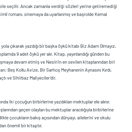
 bile seçilir. Ancak zamanla verdiği sözleri yerine getiremediği
 isimli romanı, sinemaya da uyarlanmış ve başrolde Kemal
 yola çıkarak yazdığı bir başka öykü kitabı Biz Adam Olmayız,
toplamda 9 adet öykü yer alır. Kitap, yayınlandığı günden bu
uluşmaya devam etmiş ve Nesin’in en sevilen kitaplarından biri
arı; Beş Kollu Avize, Bir Sarhoş Meyhanenin Aynasını Kırdı,
tı ve Sihirbaz Maliyeciler’dir.
nda iki çocuğun birbirlerine yazdıkları mektuplar ele alınır.
arından geçen olayları bu mektuplar aracılığıyla birbirlerine
likle çocukların bakış açısından dünyayı, ailelerini ve okulu
an önemli bir kitaptır.