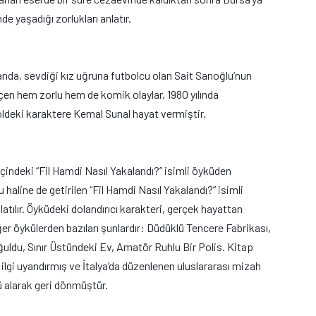
 yaşadığı zorlukları anlatır.
anda, sevdiği kız uğruna futbolcu olan Sait Sarıoğlu’nun
geçen hem zorlu hem de komik olaylar, 1980 yılında
ldeki karaktere Kemal Sunal hayat vermiştir.
 içindeki “Fil Hamdi Nasıl Yakalandı?” isimli öyküden
haline de getirilen “Fil Hamdi Nasıl Yakalandı?” isimli
latılır. Öyküdeki dolandırıcı karakteri, gerçek hayattan
ğer öykülerden bazıları şunlardır: Düdüklü Tencere Fabrikası,
uldu, Sınır Üstündeki Ev, Amatör Ruhlu Bir Polis. Kitap
lgi uyandırmış ve İtalya’da düzenlenen uluslararası mizah
 alarak geri dönmüştür.