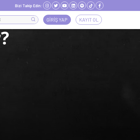
Bizi Takip Edin:
GIRIŞ YAP
KAYIT OL
r?