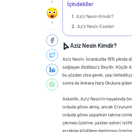
0
İçindekiler
Aziz Nesin Kimdir?
0
Aziz Nesin Eserleri
Aziz Nesin Kimdir?
Aziz Nesin, İstanbul’da 1915 yılında
sağlayan Abdülaziz Bey’dir. Küçük Az
bu yüzden olsa gerek, yaşı ilerledikç
sonra da Ankara Harp Okuluna gide
Askerlik, Aziz Nesin’in hayatında önem
orduda görev almış, ancak Erzurum’
orduda görev yaparken takma isimler
çıkması üzerine, yazıları askeri ist
erzakları köylülere dağıtması üzerine