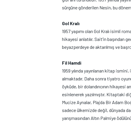
sürgüne gönderilen Nesin, bu dönemde
Gol Kralı
1957 yapımı olan Gol Kralı isimli rom
hikayesi anlatılır. Sait’in başından 
beyazperdeye de aktarılmış ve başro
Fil Hamdi
1959 yılında yayınlanan kitap ismini,
almaktadır. Daha sonra tiyatro oyunu 
öyküde, bir dolandırıcının hikayesi an
esinlenerek yazılmıştır. Kitaptaki di
Mucize Aynalar, Plajda Bir Adam Boğ
sadece ülkemizde değil, dünyada da i
yarışmasından Altın Palmiye ödülünü