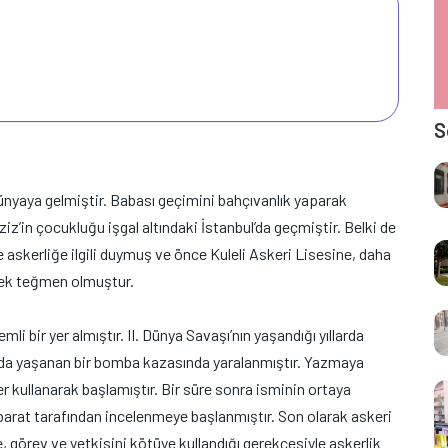
S
 dünyaya gelmiştir. Babası geçimini bahçıvanlık yaparak
iz’in çocukluğu işgal altındaki İstanbul’da geçmiştir. Belki de
e askerliğe ilgili duymuş ve önce Kuleli Askeri Lisesine, daha
rek teğmen olmuştur.
li bir yer almıştır. II. Dünya Savaşı’nın yaşandığı yıllarda
da yaşanan bir bomba kazasında yaralanmıştır. Yazmaya
 kullanarak başlamıştır. Bir süre sonra isminin ortaya
ihbarat tarafından incelenmeye başlanmıştır. Son olarak askeri
, görev ve yetkisini kötüye kullandığı gerekçesiyle askerlik