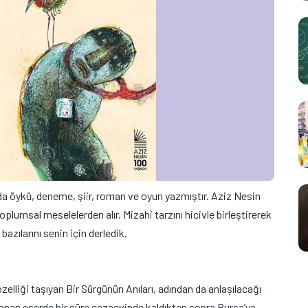
a öykü, deneme, şiir, roman ve oyun yazmıştır. Aziz Nesin
oplumsal meselelerden alır. Mizahi tarzını hicivle birleştirerek
bazılarını senin için derledik.
özelliği taşıyan Bir Sürgünün Anıları, adından da anlaşılacağı
ınlanan eserde bir süre cezaevinde kaldıktan sonra Bursa’ya