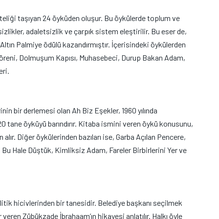
niteliği taşıyan 24 öyküden oluşur. Bu öykülerde toplum ve
likler, adaletsizlik ve çarpık sistem eleştirilir. Bu eser de,
a Altın Palmiye ödülü kazandırmıştır. İçerisindeki öykülerden
an Töreni, Dolmuşum Kapısı, Muhasebeci, Durup Bakan Adam,
ri.
inin bir derlemesi olan Ah Biz Eşekler, 1960 yılında
20 tane öyküyü barındırır. Kitaba ismini veren öykü konusunu,
lır. Diğer öykülerinden bazıları ise, Garba Açılan Pencere,
 Bu Hale Düştük, Kimliksiz Adam, Fareler Birbirlerini Yer ve
olitik hicivlerinden bir tanesidir. Belediye başkanı seçilmek
r veren Zübükzade İbrahaam’ın hikayesi anlatılır. Halkı öyle