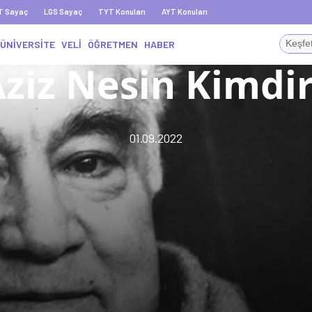
T Sayaç
LGS Sayaç
TYT Konuları
AYT Konuları
ÜNİVERSİTE
VELİ
ÖĞRETMEN
HABER
ziz Nesin Kimdi
01.09.2022