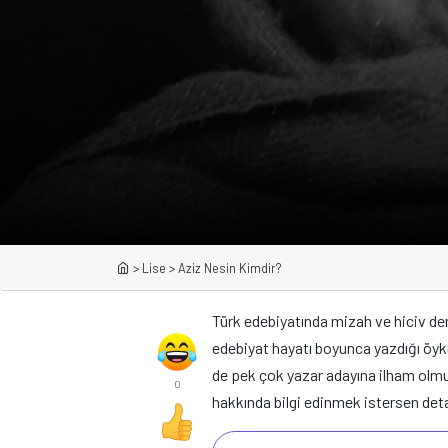
>
Lise
>
Aziz Nesin Kimdir?
Türk edebiyatında mizah ve hiciv den
edebiyat hayatı boyunca yazdığı öykü
de pek çok yazar adayına ilham olmuş
0
hakkında bilgi edinmek istersen deta