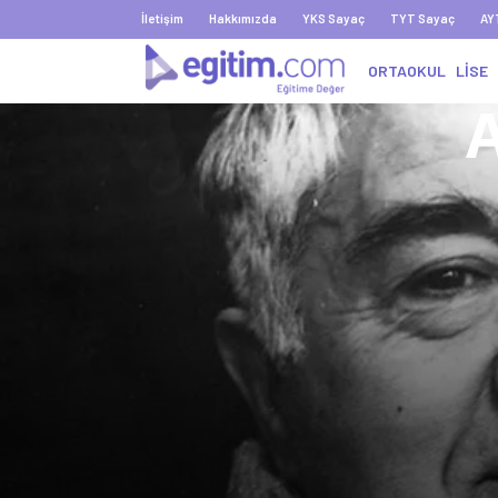
İletişim
Hakkımızda
YKS Sayaç
TYT Sayaç
AY
ORTAOKUL
LİSE
A