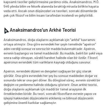
kapsamlı teoriler geliştirmesine yardımcı oldu. Anaksimandros, M.Ö.
546 yılında bilim ve felsefe alanında bıraktığı mirasla birlikte hayata
veda etti. Ancak onun düşünceleri ve teorileri, sonraki dönemlerde
pek çok filozof ve bilim insanı tarafından incelendi ve geliştirildi.
Anaksimandros'un Arkhé Teorisi
Anaksimandros, doğa olaylarını açıklamak için "arkhé" kavramını
ortaya atmıştır. Ona göre evrendeki her şeyin temelinde "apeiron"
adını verdiği sonsuz ve sınırsız bir madde bulunmaktadır. Apeiron,
evrenin başlangıcı ve temel maddesidir. Bu madde, belirli bir şekil veya
sınıra sahip olmayan, sürekli hareket halinde olan bir özdür. Filozof,
apeironun evrendeki tüm varlıkların kaynağı olduğunu savunur.
Apeiron, evrendeki düzeni ve dengeleri sağlayan bir güç olarak
görülür. Ona göre evrendeki her şey bu sonsuz maddeden doğar ve
sonunda tekrar ona geri döner. Bu döngüsel süreç, evrenin sürekli bir
değişim ve yenilenme halinde olduğunu gösterir. Onun arkhé teorisi,
doğa olaylarını açıklamak için maddi bir temel arayışının ilk
örneklerinden biridir. Bu teori, sonraki filozofların evrenin yapısı ve
işleyişi hakkındaki düşüncelerini etkilemiş ve bilimsel düşüncenin
gelişimine önemli katkılar sağlamıştır.