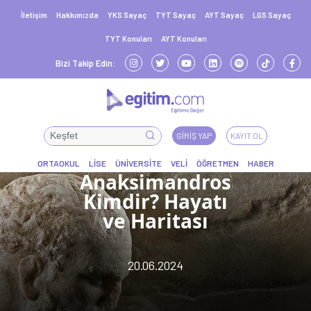
İletişim
Hakkımızda
YKS Sayaç
TYT Sayaç
AYT Sayaç
LGS Sayaç
TYT Konuları
AYT Konuları
Bizi Takip Edin:
GIRIŞ YAP
KAYIT OL
Anaksimandros
Kimdir? Hayatı
ve Haritası
20.06.2024