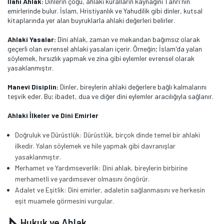
İlahi Ahlak:
Dinlerin çoğu, ahlaki kuralların kaynağını Tanrı'nın
emirlerinde bulur. İslam, Hristiyanlık ve Yahudilik gibi dinler, kutsal
kitaplarında yer alan buyruklarla ahlaki değerleri belirler.
Ahlaki Yasalar:
Dini ahlak, zaman ve mekandan bağımsız olarak
geçerli olan evrensel ahlaki yasaları içerir. Örneğin; İslam'da yalan
söylemek, hırsızlık yapmak ve zina gibi eylemler evrensel olarak
yasaklanmıştır.
Manevi Disiplin:
Dinler, bireylerin ahlaki değerlere bağlı kalmalarını
teşvik eder. Bu; ibadet, dua ve diğer dini eylemler aracılığıyla sağlanır.
Ahlaki İlkeler ve Dini Emirler
Doğruluk ve Dürüstlük: Dürüstlük, birçok dinde temel bir ahlaki
ilkedir. Yalan söylemek ve hile yapmak gibi davranışlar
yasaklanmıştır.
Merhamet ve Yardımseverlik: Dini ahlak, bireylerin birbirine
merhametli ve yardımsever olmasını öngörür.
Adalet ve Eşitlik: Dini emirler, adaletin sağlanmasını ve herkesin
eşit muamele görmesini vurgular.
Hukuk ve Ahlak