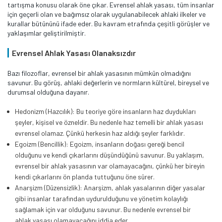
tartışma konusu olarak öne çıkar. Evrensel ahlak yasası, tüm insanlar
için geçerli olan ve bağımsız olarak uygulanabilecek ahlaki ilkeler ve
kurallar bütününü ifade eder. Bu kavram etrafında çeşitli görüşler ve
yaklaşımlar geliştirilmiştir.
Evrensel Ahlak Yasası Olanaksızdır
Bazı filozoflar, evrensel bir ahlak yasasının mümkün olmadığını
savunur. Bu görüş, ahlaki değerlerin ve normların kültürel, bireysel ve
durumsal olduğuna dayanır.
Hedonizm (Hazcılık): Bu teoriye göre insanların haz duydukları
şeyler, kişisel ve özneldir. Bu nedenle haz temelli bir ahlak yasası
evrensel olamaz. Çünkü herkesin haz aldığı şeyler farklıdır.
Egoizm (Bencillik): Egoizm, insanların doğası gereği bencil
olduğunu ve kendi çıkarlarını düşündüğünü savunur. Bu yaklaşım,
evrensel bir ahlak yasasının var olamayacağını, çünkü her bireyin
kendi çıkarlarını ön planda tuttuğunu öne sürer.
Anarşizm (Düzensizlik): Anarşizm, ahlak yasalarının diğer yasalar
gibi insanlar tarafından uydurulduğunu ve yönetim kolaylığı
sağlamak için var olduğunu savunur. Bu nedenle evrensel bir
ahlak yasası olamayacağını iddia eder.