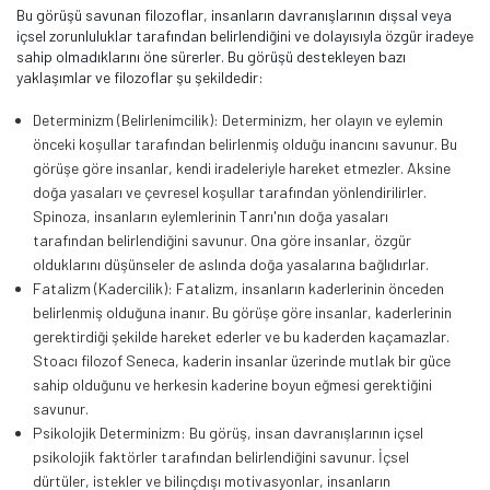
Bu görüşü savunan filozoflar, insanların davranışlarının dışsal veya
içsel zorunluluklar tarafından belirlendiğini ve dolayısıyla özgür iradeye
sahip olmadıklarını öne sürerler. Bu görüşü destekleyen bazı
yaklaşımlar ve filozoflar şu şekildedir:
Determinizm (Belirlenimcilik): Determinizm, her olayın ve eylemin
önceki koşullar tarafından belirlenmiş olduğu inancını savunur. Bu
görüşe göre insanlar, kendi iradeleriyle hareket etmezler. Aksine
doğa yasaları ve çevresel koşullar tarafından yönlendirilirler.
Spinoza, insanların eylemlerinin Tanrı'nın doğa yasaları
tarafından belirlendiğini savunur. Ona göre insanlar, özgür
olduklarını düşünseler de aslında doğa yasalarına bağlıdırlar.
Fatalizm (Kadercilik): Fatalizm, insanların kaderlerinin önceden
belirlenmiş olduğuna inanır. Bu görüşe göre insanlar, kaderlerinin
gerektirdiği şekilde hareket ederler ve bu kaderden kaçamazlar.
Stoacı filozof Seneca, kaderin insanlar üzerinde mutlak bir güce
sahip olduğunu ve herkesin kaderine boyun eğmesi gerektiğini
savunur.
Psikolojik Determinizm: Bu görüş, insan davranışlarının içsel
psikolojik faktörler tarafından belirlendiğini savunur. İçsel
dürtüler, istekler ve bilinçdışı motivasyonlar, insanların