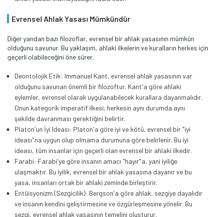
Evrensel Ahlak Yasası Mümkündür
Diğer yandan bazı filozoflar, evrensel bir ahlak yasasının mümkün
olduğunu savunur. Bu yaklaşım, ahlaki ilkelerin ve kuralların herkes için
geçerli olabileceğini öne sürer.
Deontolojik Etik: Immanuel Kant, evrensel ahlak yasasının var
olduğunu savunan önemli bir filozoftur. Kant'a göre ahlaki
eylemler, evrensel olarak uygulanabilecek kurallara dayanmalıdır.
Onun kategorik imperatif ilkesi, herkesin aynı durumda aynı
şekilde davranması gerektiğini belirtir.
Platon'un İyi Ideası: Platon'a göre iyi ve kötü, evrensel bir "iyi
ideası"na uygun olup olmama durumuna göre belirlenir. Bu iyi
ideası, tüm insanlar için geçerli olan evrensel bir ahlaki ilkedir.
Farabi: Farabi'ye göre insanın amacı "hayır"a, yani iyiliğe
ulaşmaktır. Bu iyilik, evrensel bir ahlak yasasına dayanır ve bu
yasa, insanları ortak bir ahlaki zeminde birleştirir.
Entüisyonizm (Sezgicilik): Bergson'a göre ahlak, sezgiye dayalıdır
ve insanın kendini geliştirmesine ve özgürleşmesine yönelir. Bu
sezgi, evrensel ahlak yasasının temelini oluşturur.