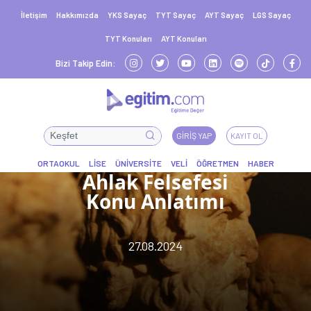
İletişim
Hakkımızda
YKS Sayaç
TYT Sayaç
AYT Sayaç
LGS Sayaç
TYT Konuları
AYT Konuları
Bizi Takip Edin:
GIRIŞ YAP
KAYIT OL
Ahlak Felsefesi
Konu Anlatımı
27.08.2024