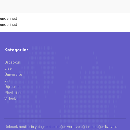
undefined
undefined
Kategoriler
Ortaokul
Lise
Üniversite
Veli
Öğretmen
Playlistler
Videolar
Gelecek nesillerin yetişmesine değer verir ve eğitime değer katarız.