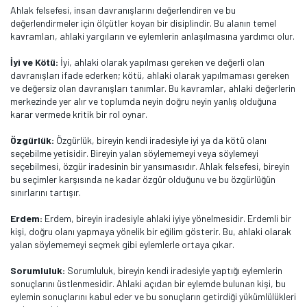
Ahlak felsefesi, insan davranışlarını değerlendiren ve bu
değerlendirmeler için ölçütler koyan bir disiplindir. Bu alanın temel
kavramları, ahlaki yargıların ve eylemlerin anlaşılmasına yardımcı olur.
İyi ve Kötü:
İyi, ahlaki olarak yapılması gereken ve değerli olan
davranışları ifade ederken; kötü, ahlaki olarak yapılmaması gereken
ve değersiz olan davranışları tanımlar. Bu kavramlar, ahlaki değerlerin
merkezinde yer alır ve toplumda neyin doğru neyin yanlış olduğuna
karar vermede kritik bir rol oynar.
Özgürlük:
Özgürlük, bireyin kendi iradesiyle iyi ya da kötü olanı
seçebilme yetisidir. Bireyin yalan söylememeyi veya söylemeyi
seçebilmesi, özgür iradesinin bir yansımasıdır. Ahlak felsefesi, bireyin
bu seçimler karşısında ne kadar özgür olduğunu ve bu özgürlüğün
sınırlarını tartışır.
Erdem:
Erdem, bireyin iradesiyle ahlaki iyiye yönelmesidir. Erdemli bir
kişi, doğru olanı yapmaya yönelik bir eğilim gösterir. Bu, ahlaki olarak
yalan söylememeyi seçmek gibi eylemlerle ortaya çıkar.
Sorumluluk:
Sorumluluk, bireyin kendi iradesiyle yaptığı eylemlerin
sonuçlarını üstlenmesidir. Ahlaki açıdan bir eylemde bulunan kişi, bu
eylemin sonuçlarını kabul eder ve bu sonuçların getirdiği yükümlülükleri