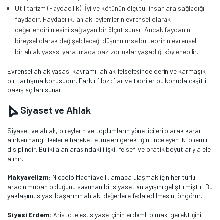
Utilitarizm (Faydacılık): İyi ve kötünün ölçütü, insanlara sağladığı
faydadır. Faydacılık, ahlaki eylemlerin evrensel olarak
değerlendirilmesini sağlayan bir ölçüt sunar. Ancak faydanın
bireysel olarak değişebileceği düşünülürse bu teorinin evrensel
bir ahlak yasası yaratmada bazı zorluklar yaşadığı söylenebilir.
Evrensel ahlak yasası kavramı, ahlak felsefesinde derin ve karmaşık
bir tartışma konusudur. Farklı filozoflar ve teoriler bu konuda çeşitli
bakış açıları sunar.
Siyaset ve Ahlak
Siyaset ve ahlak, bireylerin ve toplumların yöneticileri olarak karar
alırken hangi ilkelerle hareket etmeleri gerektiğini inceleyen iki önemli
disiplindir. Bu iki alan arasındaki ilişki, felsefi ve pratik boyutlarıyla ele
alınır.
Makyavelizm:
Niccolò Machiavelli, amaca ulaşmak için her türlü
aracın mübah olduğunu savunan bir siyaset anlayışını geliştirmiştir. Bu
yaklaşım, siyasi başarının ahlaki değerlere feda edilmesini öngörür.
Siyasi Erdem:
Aristoteles, siyasetçinin erdemli olması gerektiğini